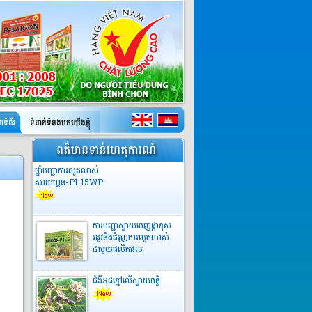
ថ្នាំបញ្ជាការលូតលាស់
សាយហ្គន-P1 15WP
ការបញ្ជាស្វាយចេញផ្កាខុស
រដូវនិងជំរុញការលូតលាស់
ជាមួយផលិតផល
សាយហ្គន- P1 15WP
ជំងឺអុជខ្មៅលើស្វាយចន្ទី