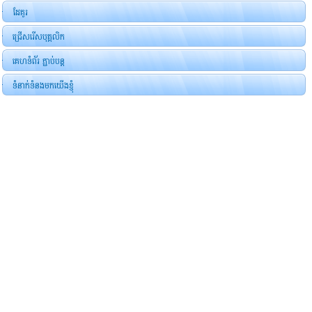
ដែគូរ
ជ្រើសរើសបុគ្គលិក
គេហទំព័រ ភ្ជាប់បន្ត
ទំនាក់ទំនងមកយើងខ្ញុំ