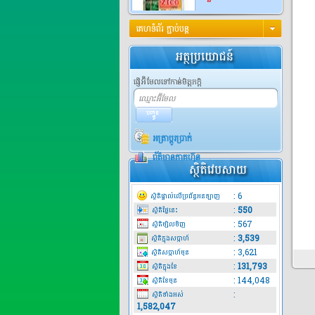
គេហទំព័រ ភ្ជាប់បន្ត
ហ្សីកូ 550...
តម្លៃ:
ឯកតា0
ផ្ញើអ៊ីមែលទៅកាន់មិត្តភក្តិ
សិកសៃហ្គោន...
អត្រាប្តូរប្រាក់
សិកសៃហ្គោន 25​ EC ជា
ប្រភេទថ្នា...
ព័ត៌មានភាគហ៊ុន
តម្លៃ:
ឯកតា0
:
6
ស្ថិតិផ្ទាល់លើប្រព័ន្ធអនឡាញ
:
550
ស្ថិតិថ្ងៃនេះ
:
567
ដ្យាហ្វូស ...
ស្ថិតិម្សិលមិញ
:
3,539
ស្ថិតិក្នុងសប្តាហ៍
Diaphos 10Hជាប្រភេទថ្នាំ
:
3,621
កំចាត់...
ស្ថិតិសប្តាហ៍មុន
តម្លៃ:
ឯកតា0
:
131,793
ស្ថិតិក្នុងខែ
:
144,048
ស្ថិតិខែមុន
:
ស្ថិតិទាំងអស់
1,582,047