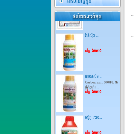
វ៉ានីស៊ីដ ...
តម្លៃ:
ឯកតា0
កាបេនស៊ីម ...
Carbenzim 500FL ជា
ថ្នាំកំចាត់ផ...
តម្លៃ:
ឯកតា0
ហ្សីកូ 720...
តម្លៃ:
ឯកតា0