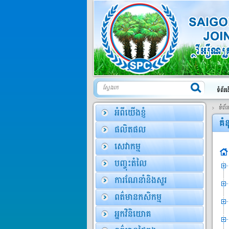
ការណែនាំប្រើបា្រស់
សាកូសា5...
តម្លៃ:
ឯកតា0
បាស៊ីដ ៥០E...
តម្លៃ:
ឯកតា0
ទំព័
សាយហ្គន P1
សាយហ្គន-P1 (Saigon-
P1 15WP)ជាប...
តម្លៃ:
ឯកតា0
ម៉ាល់ធី-ខេ...
តម្លៃ:
ឯកតា0