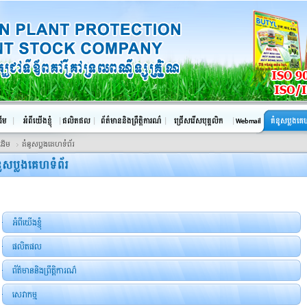
រដើម
គំនូសប្លងគេហទំព័រ
អំពីយើងខ្ញុំ
ផលិតផល
ព័ត៌មាននិងព្រឹត្តិការណ៌
សេវាកម្ម