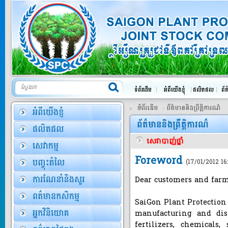
តម្លៃ:
ឯកតា0
បាស៊ីដ ៥០E...
តម្លៃ:
ឯកតា0
ទំព័រដើម
ព័ត៌មាននិងព្រឹត្តិការណ៌
សាយហ្គន P1
សាយហ្គន-P1 (Saigon-
P1 15WP)ជាប...
សេវាបាញ់ថ្នាំ
តម្លៃ:
ឯកតា0
Foreword
(17/01/2012 16:
Dear customers and far
ម៉ាល់ធី-ខេ...
SaiGon Plant Protection
តម្លៃ:
ឯកតា0
manufacturing and dist
fertilizers, chemicals