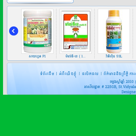
តម្លៃ:
ឯកតា0
សិកសៃហ្គោន...
សិកសៃហ្គោន 10EC
(Secsaigon 10E...
តម្លៃ:
ឯកតា0
 ៥០EC
សាយហ្គន P1
ម៉ាល់ធី-ខេ ​( 1...
វ៉ានីស៊ីដ 5SL
សាប៉ែន អាល...
ចម្លងស្តាំឆ្នាំ 2010
អាស័យដ្ឋាន: # 225GB, St.Vidyalaya
Designe
តម្លៃ:
ឯកតា0
សាយហ្សុល 5...
សាយហ្សុយ 5SC ជាប្រភេទ
ថ្នាំកំចា...
តម្លៃ:
ឯកតា0