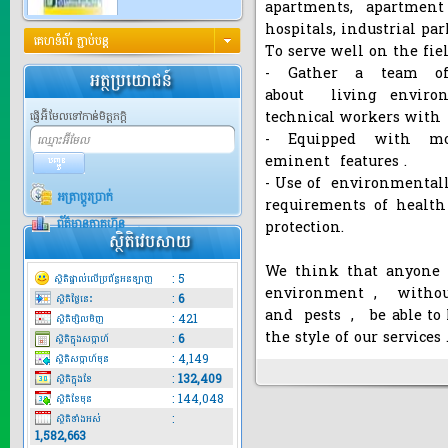
apartments, apartment
ហ្សីកូ 550...
hospitals, industrial par
គេហទំព័រ ភ្ជាប់បន្ត
To serve well on the fie
តម្លៃ:
ឯកតា0
- Gather a team of 
about living environ
technical workers with 
ផ្ញើអ៊ីមែលទៅកាន់មិត្តភក្តិ
- Equipped with m
សិកសៃហ្គោន...
eminent features .
សិកសៃហ្គោន 25​ EC ជា
- Use of environmentally
ប្រភេទថ្នា...
អត្រាប្តូរប្រាក់
requirements of health
តម្លៃ:
ឯកតា0
ព័ត៌មានភាគហ៊ុន
protection.
We think that anyone t
:
5
ស្ថិតិផ្ទាល់លើប្រព័ន្ធអនឡាញ
ដ្យាហ្វូស ...
environment , withou
:
6
ស្ថិតិថ្ងៃនេះ
Diaphos 10Hជាប្រភេទថ្នាំ
and pests , be able to
:
421
ស្ថិតិម្សិលមិញ
កំចាត់...
the style of our services 
:
6
តម្លៃ:
ឯកតា0
ស្ថិតិក្នុងសប្តាហ៍
:
4,149
ស្ថិតិសប្តាហ៍មុន
:
132,409
ស្ថិតិក្នុងខែ
:
144,048
ស្ថិតិខែមុន
:
ស្ថិតិទាំងអស់
យីកូ​​ 80...
1,582,663