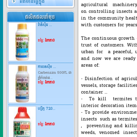
agricultural machine
on controlling insects
វ៉ានីស៊ីដ ...
in the community health
with customers for year
តម្លៃ:
ឯកតា0
The continuous growth 
trust of customers. Wit
urban for a peaceful, u
and now we are ready 
កាបេនស៊ីម ...
areas of:
Carbenzim 500FL ជា
ថ្នាំកំចាត់ផ...
តម្លៃ:
ឯកតា0
- Disinfection of agric
vessels, storage facilit
container ...
- To kill termites to 
ហ្សីកូ 720...
interior decoration item
- To provide environmen
តម្លៃ:
ឯកតា0
insects such as termites,
, preventing and killin
weeds, venomed insect